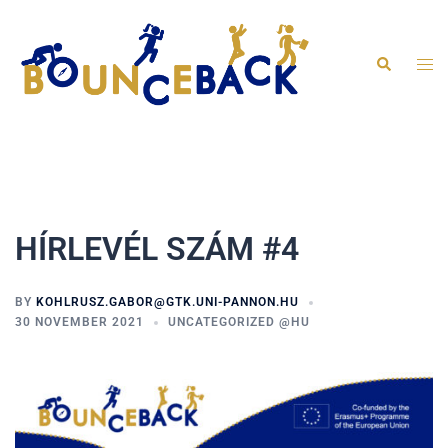
Skip
to
content
Togg
Search
men
HÍRLEVÉL SZÁM #4
BY
KOHLRUSZ.GABOR@GTK.UNI-PANNON.HU
30 NOVEMBER 2021
UNCATEGORIZED @HU