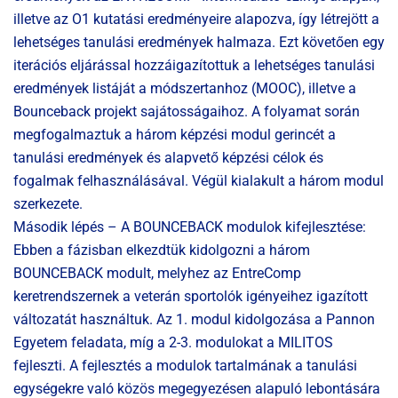
illetve az O1 kutatási eredményeire alapozva, így létrejött a
lehetséges tanulási eredmények halmaza. Ezt követően egy
iterációs eljárással hozzáigazítottuk a lehetséges tanulási
eredmények listáját a módszertanhoz (MOOC), illetve a
Bounceback projekt sajátosságaihoz. A folyamat során
megfogalmaztuk a három képzési modul gerincét a
tanulási eredmények és alapvető képzési célok és
fogalmak felhasználásával. Végül kialakult a három modul
szerkezete.
Második lépés – A BOUNCEBACK modulok kifejlesztése:
Ebben a fázisban elkezdtük kidolgozni a három
BOUNCEBACK modult, melyhez az EntreComp
keretrendszernek a veterán sportolók igényeihez igazított
változatát használtuk. Az 1. modul kidolgozása a Pannon
Egyetem feladata, míg a 2-3. modulokat a MILITOS
fejleszti. A fejlesztés a modulok tartalmának a tanulási
egységekre való közös megegyezésen alapuló lebontására