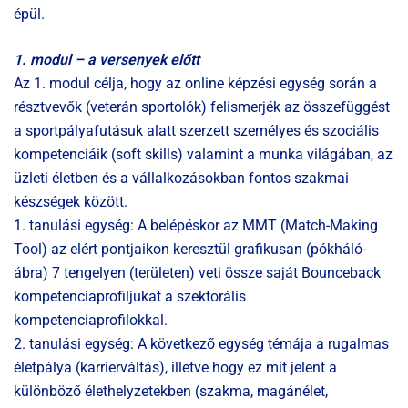
épül.
1. modul – a versenyek előtt
Az 1. modul célja, hogy az online képzési egység során a
résztvevők (veterán sportolók) felismerjék az összefüggést
a sportpályafutásuk alatt szerzett személyes és szociális
kompetenciáik (soft skills) valamint a munka világában, az
üzleti életben és a vállalkozásokban fontos szakmai
készségek között.
1. tanulási egység: A belépéskor az MMT (Match-Making
Tool) az elért pontjaikon keresztül grafikusan (pókháló-
ábra) 7 tengelyen (területen) veti össze saját Bounceback
kompetenciaprofiljukat a szektorális
kompetenciaprofilokkal.
2. tanulási egység: A következő egység témája a rugalmas
életpálya (karrierváltás), illetve hogy ez mit jelent a
különböző élethelyzetekben (szakma, magánélet,