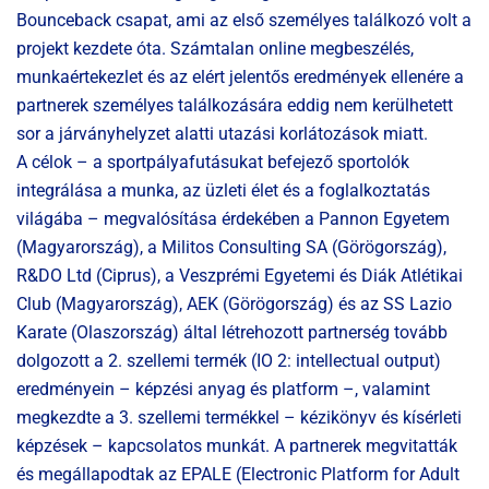
Bounceback csapat, ami az első személyes találkozó volt a
projekt kezdete óta. Számtalan online megbeszélés,
munkaértekezlet és az elért jelentős eredmények ellenére a
partnerek személyes találkozására eddig nem kerülhetett
sor a járványhelyzet alatti utazási korlátozások miatt.
A célok – a sportpályafutásukat befejező sportolók
integrálása a munka, az üzleti élet és a foglalkoztatás
világába – megvalósítása érdekében a Pannon Egyetem
(Magyarország), a Militos Consulting SA (Görögország),
R&DO Ltd (Ciprus), a Veszprémi Egyetemi és Diák Atlétikai
Club (Magyarország), AEK (Görögország) és az SS Lazio
Karate (Olaszország) által létrehozott partnerség tovább
dolgozott a 2. szellemi termék (IO 2: intellectual output)
eredményein – képzési anyag és platform –, valamint
megkezdte a 3. szellemi termékkel – kézikönyv és kísérleti
képzések – kapcsolatos munkát. A partnerek megvitatták
és megállapodtak az EPALE (Electronic Platform for Adult