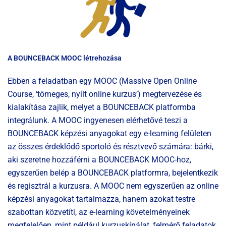
A BOUNCEBACK MOOC létrehozása
Ebben a feladatban egy MOOC (Massive Open Online
Course, ‘tömeges, nyílt online kurzus’) megtervezése és
kialakítása zajlik, melyet a BOUNCEBACK platformba
integrálunk. A MOOC ingyenesen elérhetővé teszi a
BOUNCEBACK képzési anyagokat egy e-learning felületen
az összes érdeklődő sportoló és résztvevő számára: bárki,
aki szeretne hozzáférni a BOUNCEBACK MOOC-hoz,
egyszerűen belép a BOUNCEBACK platformra, bejelentkezik
és regisztrál a kurzusra. A MOOC nem egyszerűen az online
képzési anyagokat tartalmazza, hanem azokat testre
szabottan közvetíti, az e-learning követelményeinek
megfelelően, mint például kurzuskínálat, felmérő feladatok