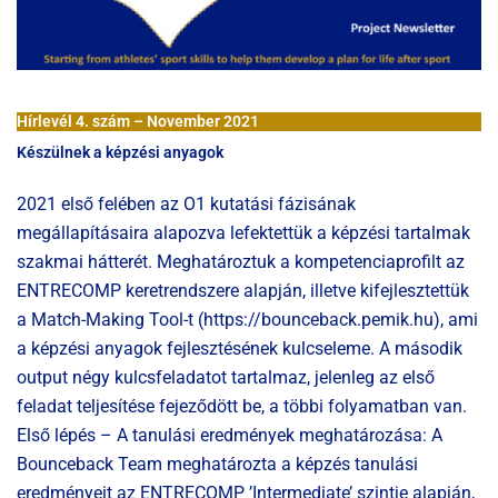
Hírlevél 4. szám
– November 2021
Készülnek a képzési anyagok
2021 első felében az O1 kutatási fázisának
megállapításaira alapozva lefektettük a képzési tartalmak
szakmai hátterét. Meghatároztuk a kompetenciaprofilt az
ENTRECOMP keretrendszere alapján, illetve kifejlesztettük
a Match-Making Tool-t (https://bounceback.pemik.hu), ami
a képzési anyagok fejlesztésének kulcseleme. A második
output négy kulcsfeladatot tartalmaz, jelenleg az első
feladat teljesítése fejeződött be, a többi folyamatban van.
Első lépés – A tanulási eredmények meghatározása: A
Bounceback Team meghatározta a képzés tanulási
eredményeit az ENTRECOMP ’Intermediate’ szintje alapján,