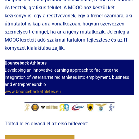
és tesztek, grafikus felület. A MOOC-hoz készül két
kézikönyv is: egy a résztvevőnek, egy a tréner számára, aki
útmutatót is kap arra vonatkozóan, hogyan szervezzen
személyes tréninget, ha arra igény mutatkozik. Jelenleg a
MOOC kereteit adó szakmai tartalom fejlesztése és az IT
környezet kialakítása zajlik.
Bounceback Athletes
Developing an innovative learning approach to facilitate the
integration of veteran/retired athletes into employment, business
and entrepreneurship
www.bouncebackathletes.eu
Töltsd le és olvasd el az első hírlevelet.